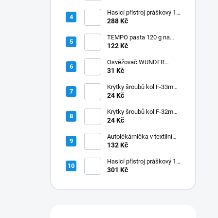
Hasicí přístroj práškový 1
kg, BC CZ/SK
288 Kč
TEMPO pasta 120 g na
starý lak
122 Kč
Osvěžovač WUNDER
BAUM - BLACK ICE
31 Kč
Krytky šroubů kol F-33mm
vysoké, chrom
24 Kč
Krytky šroubů kol F-32mm
vysoké, chrom
24 Kč
Autolékárnička v textilním
obalu
132 Kč
Hasicí přístroj práškový 1
kg, ABC s manometrem
301 Kč