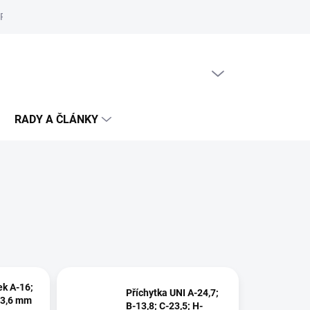
Reklamační řád
Podmínky ochrany osobních údajů
Cookies
PRÁZDNÝ KOŠÍK
NÁKUPNÍ
KOŠÍK
RADY A ČLÁNKY
ek A-16;
Příchytka UNI A-24,7;
d-3,6 mm
B-13,8; C-23,5; H-