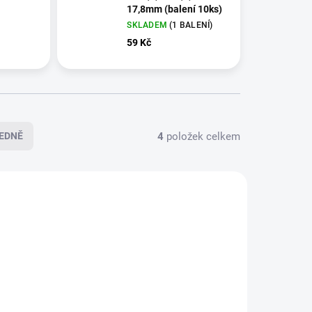
17,8mm (balení 10ks)
SKLADEM
(1 BALENÍ)
59 Kč
4
položek celkem
EDNĚ
-16029
901-10141