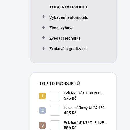
TOTÁLNÍ VÝPRODEJ
Vybavení automobilu
Zimní výbava
Zvedací technika
Zvuková signalizace
TOP 10 PRODUKTŮ
Poklice 15" ST SILVER
BLACK
575 Kč
Hever nůžkový ALCA 1500
kg, 436000
425 Kč
Poklice 15" MULTI SILVER
BLACK
556 Kč