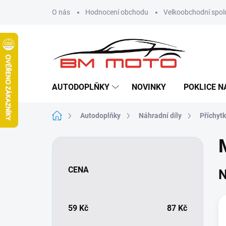
Přejít
O nás
Hodnocení obchodu
Velkoobchodní spol
na
obsah
AUTODOPLŇKY
NOVINKY
POKLICE N
Domů
Autodoplňky
Náhradní díly
Příchyt
P
o
s
CENA
N
t
r
a
n
59
Kč
87
Kč
n