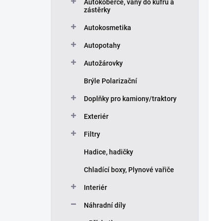
ů
u
Autokoberce, vany do kufru a
zástěrky
k
t
Autokosmetika
ů
Autopotahy
Autožárovky
Brýle Polarizační
Doplňky pro kamiony/traktory
Exteriér
Filtry
Hadice, hadičky
Chladící boxy, Plynové vařiče
Interiér
Náhradní díly