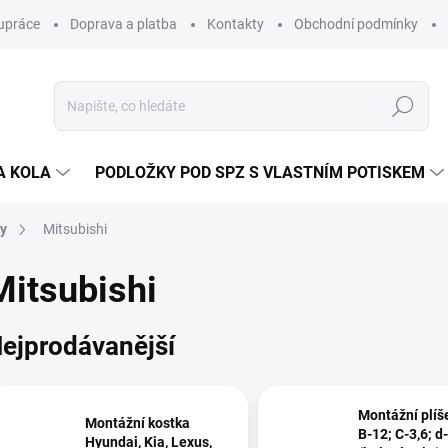
upráce
Doprava a platba
Kontakty
Obchodní podmínky
Hledat
A KOLA
PODLOŽKY POD SPZ S VLASTNÍM POTISKEM
ky
Mitsubishi
Mitsubishi
ejprodávanější
Montážní plíš
Montážní kostka
B-12; C-3,6; 
Hyundai, Kia, Lexus,