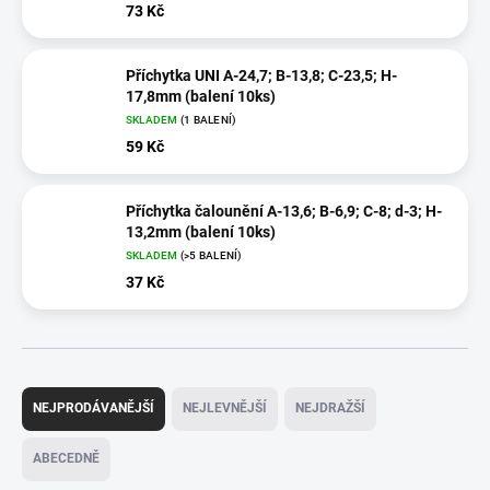
73 Kč
Příchytka UNI A-24,7; B-13,8; C-23,5; H-
17,8mm (balení 10ks)
SKLADEM
(1 BALENÍ)
59 Kč
Příchytka čalounění A-13,6; B-6,9; C-8; d-3; H-
13,2mm (balení 10ks)
SKLADEM
(>5 BALENÍ)
37 Kč
Ř
a
NEJPRODÁVANĚJŠÍ
NEJLEVNĚJŠÍ
NEJDRAŽŠÍ
z
e
ABECEDNĚ
n