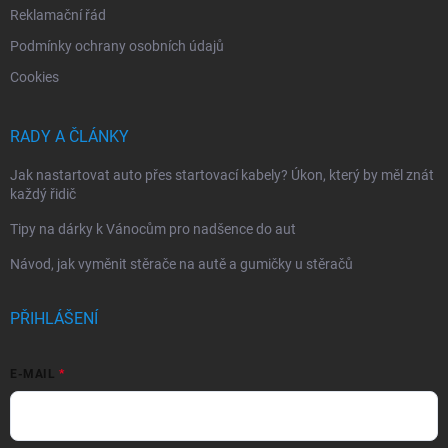
Reklamační řád
Podmínky ochrany osobních údajů
Cookies
RADY A ČLÁNKY
Jak nastartovat auto přes startovací kabely? Úkon, který by měl znát
každý řidič
Tipy na dárky k Vánocům pro nadšence do aut
Návod, jak vyměnit stěrače na autě a gumičky u stěračů
PŘIHLÁŠENÍ
E-MAIL