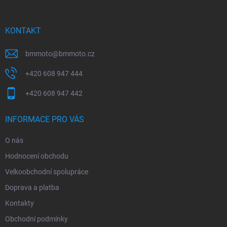
a
t
í
KONTAKT
bmmoto
@
bmmoto.cz
+420 608 947 444
+420 608 947 442
INFORMACE PRO VÁS
O nás
Hodnocení obchodu
Velkoobchodní spolupráce
Doprava a platba
Kontakty
Obchodní podmínky