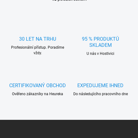
O
v
l
á
d
a
c
30 LET NA TRHU
95 % PRODUKTŮ
í
SKLADEM
Profesionální přístup. Poradíme
p
vždy.
r
U nás v Hostivici
v
k
y
v
ý
CERTIFIKOVANÝ OBCHOD
EXPEDUJEME IHNED
p
Ověřeno zákazníky na Heureka
Do následujícího pracovního dne
i
s
u
Z
á
p