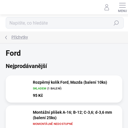
Přejít
na
obsah
Hledat
Příchytky
Ford
Nejprodávanější
Rozpěrný kolík Ford, Mazda (balení 10ks)
SKLADEM
(1 BALENÍ)
95 Kč
Montážní plíšek A-16; B-12; C-3,6; d-3,6 mm
(balení 25ks)
MOMENTÁLNĚ NEDOSTUPNÉ