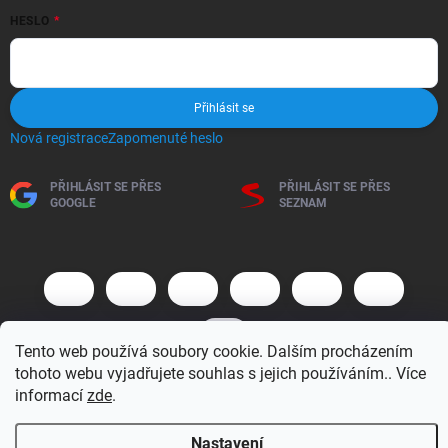
HESLO
Přihlásit se
Nová registrace
Zapomenuté heslo
PŘIHLÁSIT SE PŘES
PŘIHLÁSIT SE PŘES
GOOGLE
SEZNAM
Tento web používá soubory cookie. Dalším procházením
tohoto webu vyjadřujete souhlas s jejich používáním.. Více
informací
zde
.
Copyright 2026
BM MOTO s.r.o.
. Všechna práva vyhrazena.
Upravit
nastavení cookies
Nastavení