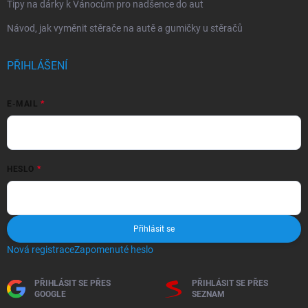
Tipy na dárky k Vánocům pro nadšence do aut
Návod, jak vyměnit stěrače na autě a gumičky u stěračů
PŘIHLÁŠENÍ
E-MAIL
HESLO
Přihlásit se
Nová registrace
Zapomenuté heslo
PŘIHLÁSIT SE PŘES
PŘIHLÁSIT SE PŘES
GOOGLE
SEZNAM