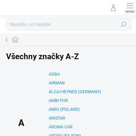
Přejít
na
obsah
Hledat
Domů
Všechny značky A-Z
AGBA
AIRMAN
ALCA/HEYNER (GERMANY)
AMBI PUR
AMIO (POLAND)
ARISTAR
A
AROMA CAR
AROSO (FILSON)