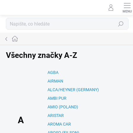
Přejít
na
obsah
Hledat
Domů
Všechny značky A-Z
AGBA
AIRMAN
ALCA/HEYNER (GERMANY)
AMBI PUR
AMIO (POLAND)
ARISTAR
A
AROMA CAR
AROSO (FILSON)