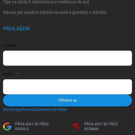
Tipy na dárky k Vánocům pro nadšence do aut
Návod, jak vyměnit stěrače na autě a gumičky u stěračů
PŘIHLÁŠENÍ
E-MAIL
HESLO
Přihlásit se
Nová registrace
Zapomenuté heslo
PŘIHLÁSIT SE PŘES
PŘIHLÁSIT SE PŘES
GOOGLE
SEZNAM